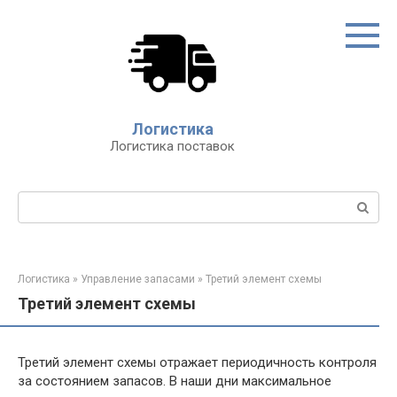
Перейти
к
контенту
Логистика
Логистика поставок
Поиск:
Логистика
»
Управление запасами
»
Третий элемент схемы
Третий элемент схемы
Третий элемент схемы отражает периодичность контроля
за состоянием запасов. В наши дни максимальное