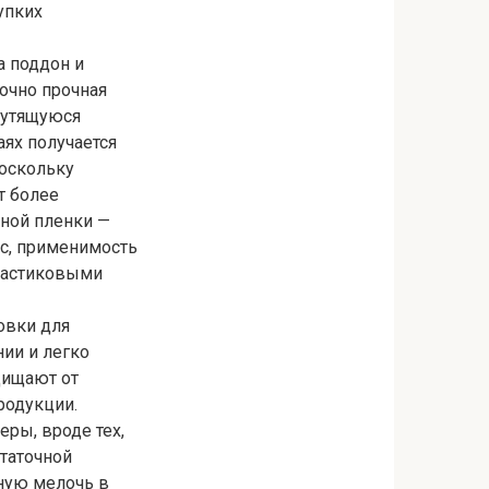
упких
а поддон и
точно прочная
рутящуюся
аях получается
поскольку
т более
ной пленки —
с, применимость
пластиковыми
овки для
ии и легко
щищают от
родукции.
ры, вроде тех,
таточной
ную мелочь в