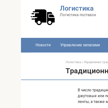
Перейти
Логистика
к
контенту
Логистика поставок
Новости
Управление запасами
Логистика
»
Управление тр
Традиционн
В число традиц
джутовые или пе
ленты, а также