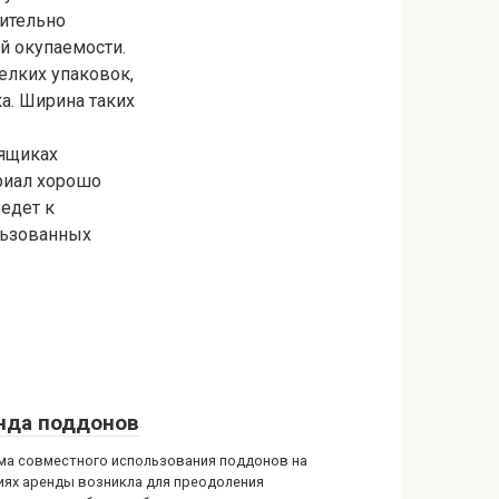
сительно
й окупаемости.
елких упаковок,
а. Ширина таких
 ящиках
риал хорошо
едет к
льзованных
нда поддонов
ма совместного использования поддонов на
иях аренды возникла для преодоления