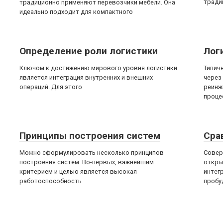
тради
традиционно применяют перевозчики мебели. Она
идеально подходит для компактного
Определение роли логистики
Лог
Ключом к достижению мирового уровня логистики
Типич
является интеграция внутренних и внешних
через
операций. Для этого
реинж
проце
Принципы построения систем
Сра
Можно сформулировать несколько принципов
Совер
построения систем. Во-первых, важнейшим
откры
критерием и целью является высокая
интег
работоспособность
пробу