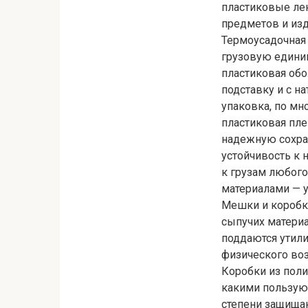
пластиковые лен
предметов и из
Термоусадочная 
грузовую единиц
пластиковая об
подставку и с н
упаковка, по мн
пластиковая пле
надежную сохра
устойчивость к
к грузам любого
материалами — 
Мешки и коробк
сыпучих матери
поддаются утили
физического воз
Коробки из поли
какими пользуют
степени защища