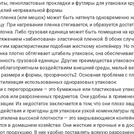
ты, пенопластовые прокладки и футляры для упаковки хр
делий неправильной формы.
пленка (или мешок) может быть натянута одновременно н
у. При нагревании пленка стягивается, и образуется доста
олочка. Либо грузовая единица может быть помещена на к
атяжением «забинтована» эластичной пленкой. В обоих случ
огим характеристикам подобная жесткому контейнеру. Но 
нка плотно обтягивает штабель упаковок, она обеспечивае
нность грузовой единицы. Другие преимущества упаковоч
 неблагоприятным воздействиям внешний среды, малый ве
 размера и формы, прозрачность2. Основная проблема с 
утилизация использованных одноразовых упаковок.
и с перегородками — это бумажные или пластиковые упак
алов или разрозненных предметов. Они удобны в применен
зации. Их недостаток заключается в том, что они плохо за
действия и пригодны для упаковки узкой номенклатуры п
этилена высокой плотности — это закрывающиеся контейне
ся в домашнем хозяйстве. Они жесткие и прочные и в дос
ют продукцию. В них удобно поставлять всякую разрознен