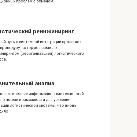
ционных проблем с обменом
истический реинжиниринг
ный путь к системной интеграции пролегает
 процедуру, которую называют
инирингом (реорганизацией) логистического
сса.
внительный анализ
шенствование информационных технологий
ло новые возможности для усиления
рации логистической системы, что вновь
дило