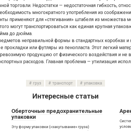
ной торговли. Недостатки — недостаточная гибкость, отно
еобходимость многократного употребления из соображени
нты применяют для «стягивания» штабеля из множества м
того могут транспортироваться как единая крупная упаковк
юйма до дюйма.
редметов неправильной формы в стандартных коробках и
 прокладки или футляры из пенопласта. Этот легкий мате
еревозимую продукцию от физического воздействия и не в
нспортных расходов. Главная проблема — утилизация испо
груз
транспорт
упаковка
Интересные статьи
Оберточные предохранительные
Аре
упаковки
Систе
услов
Эту форму упаковки («закутывание» груза)