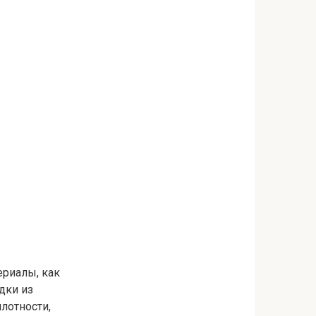
ериалы, как
дки из
лотности,