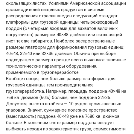
скользящих листах. Усилиями Американской ассоциации
производителей пищевых продуктов в системе
распределения отрасли введен следующий стандарт
платформы для грузовой единицы: четырехвходовый
поддон (с четырьмя входами для захватов вилочных
погрузчиков) размером 40×48 дюймов или скользящий
лист тех же габаритов. Наиболее распространенные
размеры платформ для формирования грузовых единиц:
40×48, 32×40 или 32×36 дюймов. Обычно при выборе
подходящего размера прежде всего выясняют типичные
технологические параметры оборудования,
применяемого в грузопереработке.
Вообще говоря, чем больше размер платформы для
грузовой единицы, тем производительнее
грузопереработка. Например, площадь поддона 40×48 на
768 кв. дюймов (60%) больше, чем поддона 32×36.
Допустим, высота штабеля — 10 рядов промышленных
упаковок. Значит, суммарное полезное пространство
(вместимость) поддона 40×48 уже на 7680 кв. дюймов
больше. В конечном счете размер поддона следует
выбирать исходя из характеристик груза, совместимости